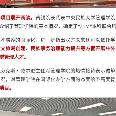
养项目展开商谈
。
黄锐院长代表中央民族大学管理学院
介绍了管理学院的基本情况，确定了“3+M”本科联合
人才培养的国际化，进一步指出双方未来还可以依托学
际文旅岛创建、民族事务治理能力提升等方面开展中外
型管理人才。
亚历克斯・威尔逊主任对管理学院的热情接待表示诚挚
情况，对管理学院在国际化办学方面的态度给予高度肯
项目
。