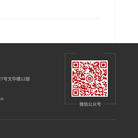
7号文华楼12层
cn
微信公众号