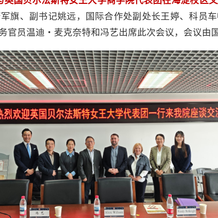
与英国贝尔法斯特女王大学商学院代表团在海淀校区文华
唐军旗、副书记姚远，国际合作处副处长王婷、科员车
务官员温迪・麦克奈特和冯艺出席此次会议，会议由