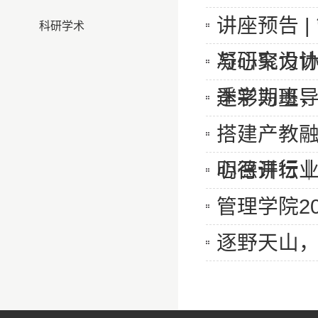
讲座预告 
科研学术
与研究设
凝心聚力协
季学期班
迷彩为墨，
搭建产教融
心召开行业
明德讲坛
管理学院2
逐野天山，