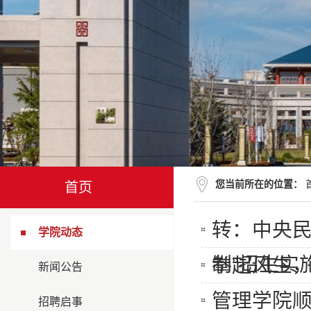
您当前所在的位置：
首页
转：中央民
学院动态
制”招生实
拳起风生，式
新闻公告
管理学院顺
招聘启事